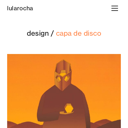
lula rocha
design /
capa de disco