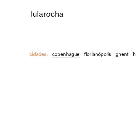
lula rocha
cidades:
copenhague
florianópolis
ghent
h