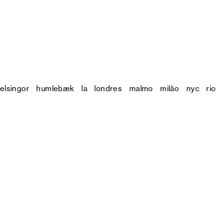
elsingor
humlebæk
la
londres
malmo
milão
nyc
rio