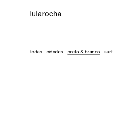
lula rocha
todas
cidades
preto & branco
surf